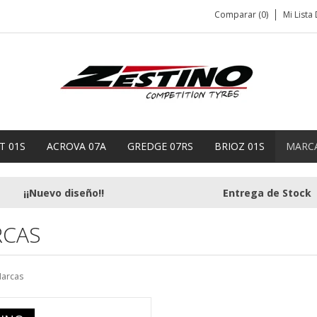
Comparar (0)
Mi Lista
T 01S
ACROVA 07A
GREDGE 07RS
BRIOZ 01S
MARC
¡¡Nuevo diseño!!
Entrega de Stock
CAS
arcas