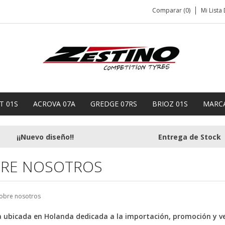
Comparar (0)
Mi Lista
T 01S
ACROVA 07A
GREDGE 07RS
BRIOZ 01S
MARC
¡¡Nuevo diseño!!
Entrega de Stock
RE NOSOTROS
obre nosotros
 ubicada en Holanda dedicada a la importación, promoción y v