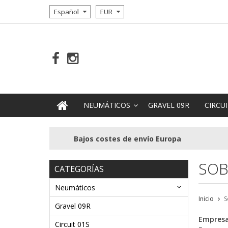
Español
EUR
NEUMÁTICOS
GRAVEL 09R
CIRCUI
Bajos costes de envío Europa
SOB
CATEGORÍAS
Neumáticos
Inicio
S
Gravel 09R
Empresa
Circuit 01S