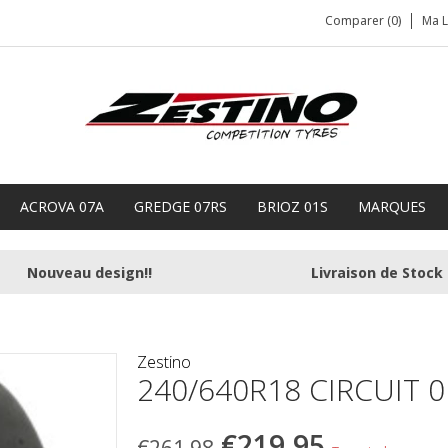
Comparer (0)
Ma L
ACROVA 07A
GREDGE 07RS
BRIOZ 01S
MARQUES
Nouveau design!!
Livraison de Stock
Zestino
240/640R18 CIRCUIT 
€219,95