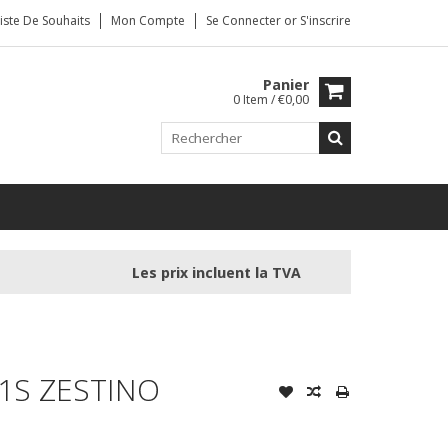
iste De Souhaits
Mon Compte
Se Connecter
or
S'inscrire
Panier
0 Item / €0,00
Les prix incluent la TVA
01S ZESTINO