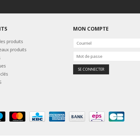
ITS
MON COMPTE
les produits
aux produits
s
ues
clés
S