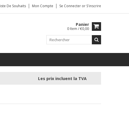
iste De Souhaits
Mon Compte
Se Connecter
or
S'inscrire
Panier
0 Item / €0,00
Les prix incluent la TVA