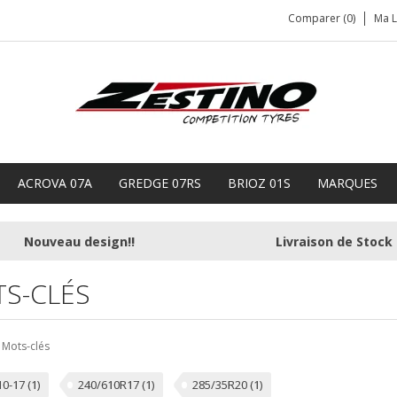
Comparer (0)
Ma L
ACROVA 07A
GREDGE 07RS
BRIOZ 01S
MARQUES
Nouveau design!!
Livraison de Stock
S-CLÉS
Mots-clés
10-17
(1)
240/610R17
(1)
285/35R20
(1)