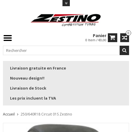
0
Panier
0 Item / €0,00
Livraison gratuite en France
Nouveau design!!
Livraison de Stock
Les prix incluent la TVA
Accueil
250/640R18 Circuit 01S Zestino