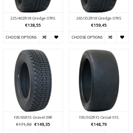
225/40ZR18 Gredge 07RS
265/35ZR18 Gredge 07RS
€138,55
€159,45
CHOOSE OPTIONS
CHOOSE OPTIONS
195/65R15 Gravel 09R
195/50ZR15 Circuit 01S
€171,50
€149,35
€148,79