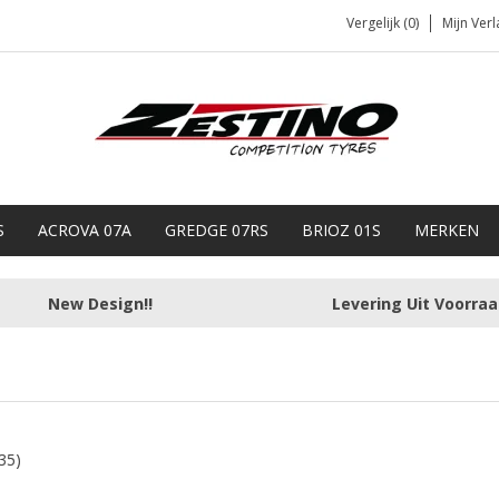
Vergelijk (0)
Mijn Verl
S
ACROVA 07A
GREDGE 07RS
BRIOZ 01S
MERKEN
New Design!!
Levering Uit Voorra
35)