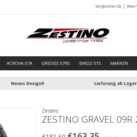
Vergleichen (0)
Mein 
ACROVA 07A
GREDGE 07RS
BRIOZ 01S
MARKEN
Neues Design!!
Lieferung ab Lager
Zestino
ZESTINO GRAVEL 09R 
€163,35