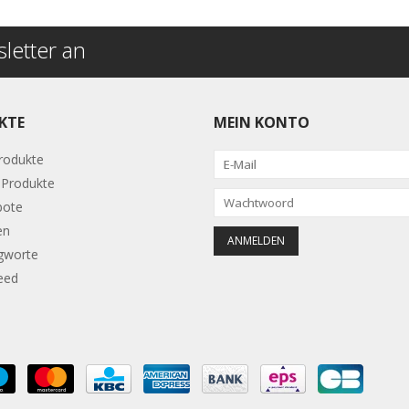
letter an
KTE
MEIN KONTO
Produkte
Produkte
bote
en
gworte
eed