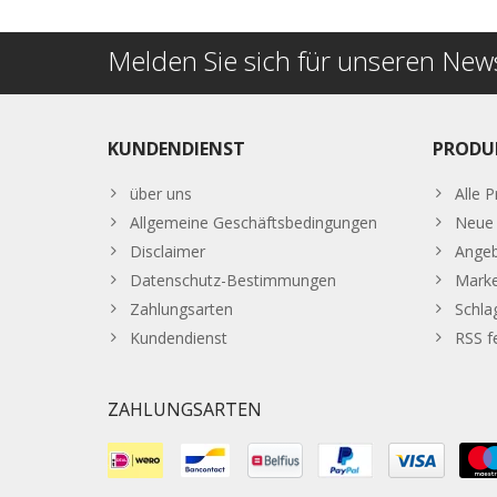
Melden Sie sich für unseren News
KUNDENDIENST
PRODU
über uns
Alle 
Allgemeine Geschäftsbedingungen
Neue 
Disclaimer
Ange
Datenschutz-Bestimmungen
Mark
Zahlungsarten
Schla
Kundendienst
RSS f
ZAHLUNGSARTEN