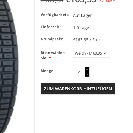
€181,50
Inkl. MwSt.
Verfügbarkeit:
Auf Lager
Lieferzeit:
1-5 tage
Grundpreis:
€163,35 / Stück
Bitte wählen
Sie:
*
+
Menge:
-
ZUM WARENKORB HINZUFÜGEN