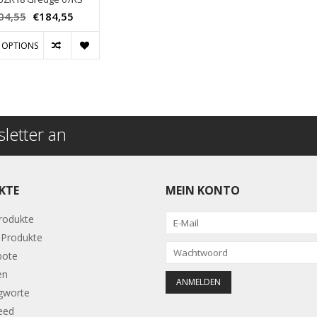
04,55
€184,55
 OPTIONS
letter an
KTE
MEIN KONTO
Produkte
Produkte
bote
en
gworte
eed