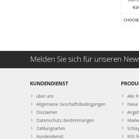
€2
CHOOSE
Melden Sie sich für unseren News
KUNDENDIENST
PRODU
über uns
Alle 
Allgemeine Geschäftsbedingungen
Neue 
Disclaimer
Ange
Datenschutz-Bestimmungen
Mark
Zahlungsarten
Schla
Kundendienst
RSS f