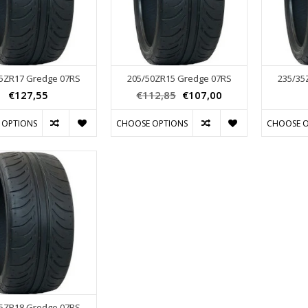
5ZR17 Gredge 07RS
205/50ZR15 Gredge 07RS
235/35
€127,55
€112,85
€107,00
 OPTIONS
CHOOSE OPTIONS
CHOOSE O
5ZR18 Gredge 07RS