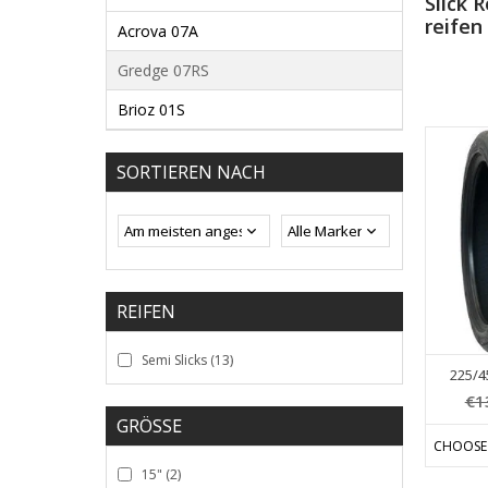
Slick 
reifen
Acrova 07A
Gredge 07RS
Brioz 01S
SORTIEREN NACH
REIFEN
Semi Slicks
(13)
225/4
€1
GRÖSSE
CHOOSE
15"
(2)