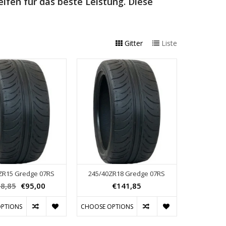
eifen für das beste Leistung. Diese
Gitter
Liste
ZR15 Gredge 07RS
245/40ZR18 Gredge 07RS
8,85
€95,00
€141,85
PTIONS
CHOOSE OPTIONS