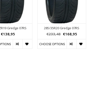
ZR19 Gredge 07RS
285/35R20 Gredge 07RS
€138,95
€233,48
€168,95
PTIONS
CHOOSE OPTIONS