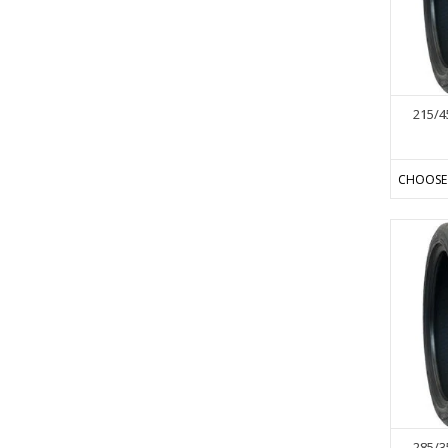
215/4
CHOOSE
285/3