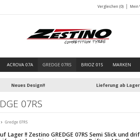
Vergleichen (0)
Mein 
ACROVA 07A
GREDGE 07RS
BRIOZ 01S
MARKEN
Neues Design!!
Lieferung ab Lager
DGE 07RS
Gredge 07RS
auf Lager !! Zestino GREDGE 07RS Semi Slick und drif