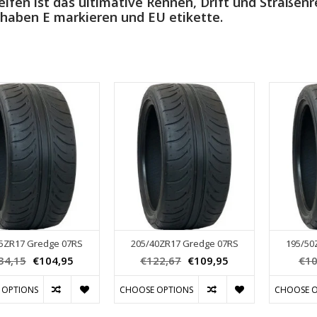
Reifen ist das ultimative Rennen, Drift und Straßenr
 haben E markieren und EU etikette.
5ZR17 Gredge 07RS
205/40ZR17 Gredge 07RS
195/50
34,15
€104,95
€122,67
€109,95
€10
 OPTIONS
CHOOSE OPTIONS
CHOOSE O