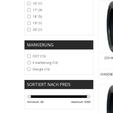
16"
(1)
17"
(3)
18"
(5)
19"
(1)
20"
(1)
MARKIERUNG
DOT
(13)
225/4
E markierung
(13)
Energie
(13)
CHOOSE
SORTIERT NACH PREIS
minimum: €
0
maximum: €
200