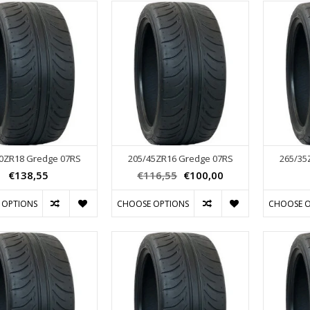
0ZR18 Gredge 07RS
205/45ZR16 Gredge 07RS
265/35
€138,55
€116,55
€100,00
 OPTIONS
CHOOSE OPTIONS
CHOOSE O