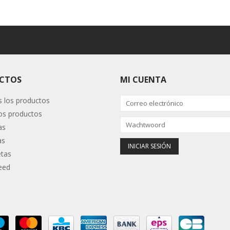
CTOS
MI CUENTA
 los productos
s productos
as
as
etas
eed