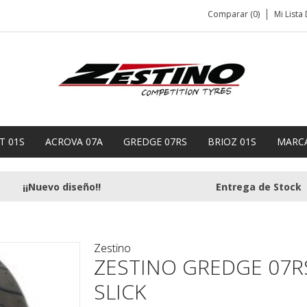
Comparar (0)
Mi Lista
T 01S
ACROVA 07A
GREDGE 07RS
BRIOZ 01S
MARC
¡¡Nuevo diseño!!
Entrega de Stock
Zestino
ZESTINO GREDGE 07RS
SLICK