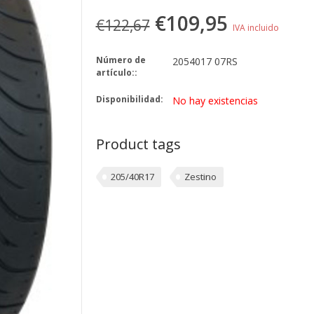
€109,95
€122,67
IVA incluido
Número de
2054017 07RS
artículo::
Disponibilidad:
No hay existencias
Product tags
205/40R17
Zestino