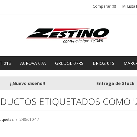
Comparar (0)
Mi Lista
T 01S
ACROVA 07A
GREDGE 07RS
BRIOZ 01S
MARC
¡¡Nuevo diseño!!
Entrega de Stock
DUCTOS ETIQUETADOS COMO '2
tiquetas
240/610-17