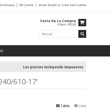
 De Deseos
Mi Cuenta
Iniciar Sesión
or
Crear Una Cuenta
Cesta De La Compra
0 Item / €0,00
AS
Los precios incluyendo impuestos
40/610-17'
Tabla
Lista