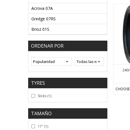
Acrova 07A
Gredge 07RS
Brioz 01S
ORDENAR POR
240/
TYRES
CHOOSE
Slicks
(1)
TAMAÑO
17"
(1)