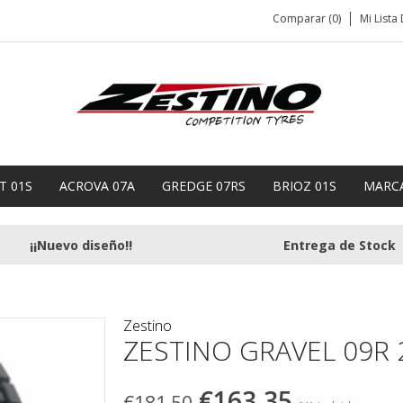
Comparar (0)
Mi Lista
T 01S
ACROVA 07A
GREDGE 07RS
BRIOZ 01S
MARC
¡¡Nuevo diseño!!
Entrega de Stock
Zestino
ZESTINO GRAVEL 09R 
€163,35