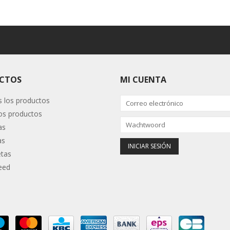
CTOS
MI CUENTA
 los productos
s productos
as
as
etas
eed