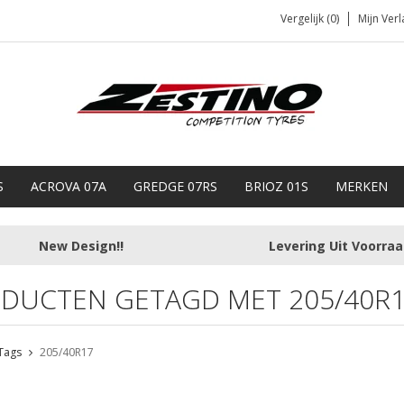
Vergelijk (0)
Mijn Verl
S
ACROVA 07A
GREDGE 07RS
BRIOZ 01S
MERKEN
New Design!!
Levering Uit Voorra
DUCTEN GETAGD MET 205/40R
Tags
205/40R17