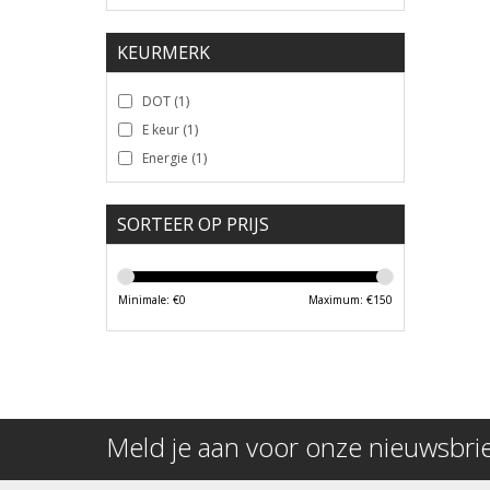
KEURMERK
DOT
(1)
E keur
(1)
Energie
(1)
SORTEER OP PRIJS
Minimale: €
0
Maximum: €
150
Meld je aan voor onze nieuwsbri