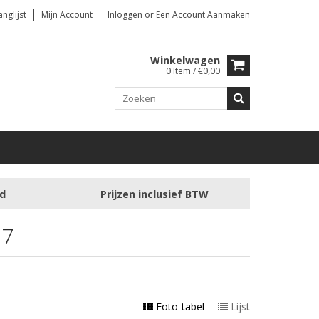
anglijst
Mijn Account
Inloggen
or
Een Account Aanmaken
Winkelwagen
0 Item / €0,00
ad
Prijzen inclusief BTW
17
Foto-tabel
Lijst