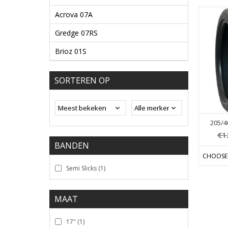
Acrova 07A
Gredge 07RS
Brioz 01S
SORTEREN OP
205/4
€1
BANDEN
CHOOSE
Semi Slicks
(1)
MAAT
17"
(1)